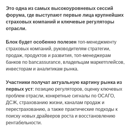
Это одна из самых высокоуровневых сессий
форума, где выступают первые лица крупнейших
СТАНДАРТНЫЙ БИЛЕТ
страховых компаний и ключевые регуляторы
Очное участие в форуме
отрасли.
Размещение в третьем и
последующих рядах
Блок будет особенно полезен
топ-менеджменту
Мобильное приложение для общения
с офлайн- и онлайн-участниками
страховых компаний, руководителям стратегии,
3 кофе-брейка
продаж, продуктов и развития, топ-менеджерам
Запись форума, презентации от
спикеров
банков по bancassurance, владельцам маркетплейсов,
инвесторам и аналитикам рынка.
Участники получат актуальную картину рынка из
первых уст
: позицию регуляторов, оценку ключевых
проблем отрасли, конкретные сигналы по ОСАГО,
ДСЖ, страхованию жизни, каналам продаж и
перестрахованию, а также практические подходы к
поиску новых драйверов роста и восстановлению
Стоимость по запросу
рентабельности.