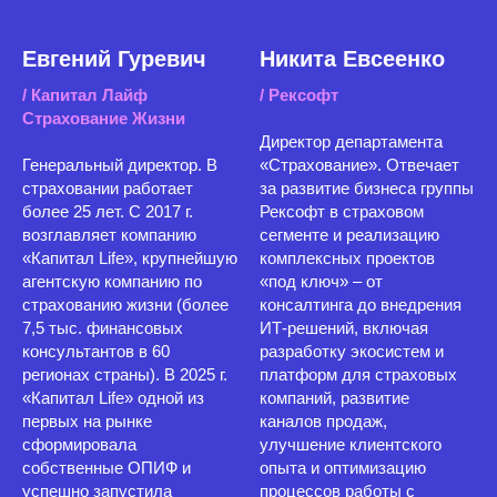
Евгений Гуревич
Никита Евсеенко
/ Капитал Лайф
/ Рексофт
Страхование Жизни
Директор департамента
Генеральный директор. В
«Страхование». Отвечает
страховании работает
за развитие бизнеса группы
более 25 лет. С 2017 г.
Рексофт в страховом
возглавляет компанию
сегменте и реализацию
«Капитал Life», крупнейшую
комплексных проектов
агентскую компанию по
«под ключ» – от
страхованию жизни (более
консалтинга до внедрения
7,5 тыс. финансовых
ИТ-решений, включая
консультантов в 60
разработку экосистем и
регионах страны). В 2025 г.
платформ для страховых
«Капитал Life» одной из
компаний, развитие
первых на рынке
каналов продаж,
сформировала
улучшение клиентского
собственные ОПИФ и
опыта и оптимизацию
успешно запустила
процессов работы с