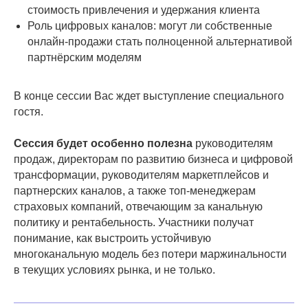
стоимость привлечения и удержания клиента
ВИП-БИЛЕТ
Роль цифровых каналов: могут ли собственные
онлайн-продажи стать полноценной альтернативой
Запись форума, презентации от
партнёрским моделям
спикеров
Фуршет
Обед и 3 кофе-брейка
В конце сессии Вас ждет выступление специального
Мобильное приложение для общения
гостя.
с офлайн- и онлайн-участниками
Размещение в первых двух рядах
Сессия будет особенно полезна
руководителям
Онлайн-трансляция для 1
продаж, директорам по развитию бизнеса и цифровой
представителя
Очное участие в форуме
трансформации, руководителям маркетплейсов и
партнерских каналов, а также топ-менеджерам
страховых компаний, отвечающим за канальную
политику и рентабельность. Участники получат
понимание, как выстроить устойчивую
многоканальную модель без потери маржинальности
в текущих условиях рынка, и не только.
Стоимость по запросу