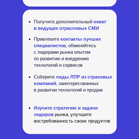
Получите дополнительный
охват
в ведущих отраслевых СМИ
Привлеките
контакты лучших
специалистов
, обменяйтесь
с
лидерами рынка опытом
по
развитию и внедрению
технологий и
сервисов
Соберите
лиды ЛПР из страховых
компаний
, заинтересованных
в
развитии технологий и
продаж
Изучите стратегию и задачи
лидеров
рынка, улучшите
востребованность своих продуктов