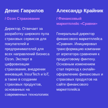
Денис Гаврилов
Александр Крайник
/ Ozon Страхование
/ Финансовый
маркетплейс «Сравни»
Директор. Отвечает за
разработку широкого пула
Генеральный директор
страховых сервисов для
финансового маркетплейса
покупателей и
«Сравни». Инициировал
предпринимателей для
трансформацию компании
всех направлений бизнеса
от агрегатора сравнения к
Ozon. Эксперт в
продуктовому финтеху.
цифровизации
Основным изменением
страхования, внедрении
стал переход к онлайн-
инноваций, InsurTech и IoT,
оформлению финансовых и
а также в создании
страховых продуктов на
страховых продуктов,
сайте финансового
основанных на
маркетплейса
современных технологиях