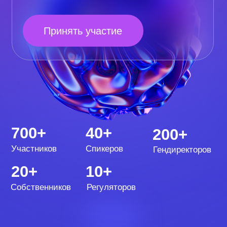
700+
40+
200+
Участников
Спикеров
Гендиректоров
20+
10+
Собственников
Регуляторов
Форум лидеров страхового рынка —
дискуссионная площадка
руководителей страховых компаний,
собирающих 90% всей премии
в стране, главных страховых
регуляторов и всех тех, кто
формирует будущее страхования
в РФ.
Это лучший способ понять и даже
задать векторы развития страхового
рынка.