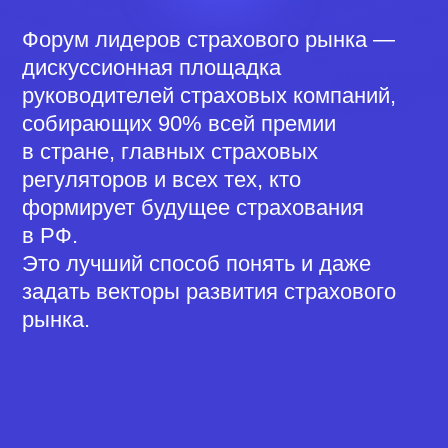
Основной поток «Лидеры
страхового рынка»
Прямой диалог рынка и власти о
будущем страхования
500+
участников
Пресс-конференция
ОСАГО: новая тарификация,
статистика убыточности
и мошенничества