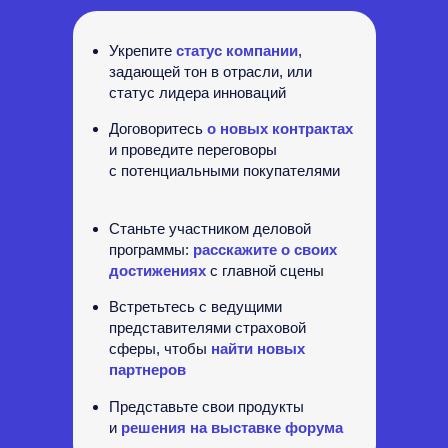
Укрепите
статус компании
,
задающей тон в
отрасли, или
статус лидера инноваций
Договоритесь
о новых контрактах
и
проведите переговоры
с
потенциальными покупателями
Станьте участником деловой
программы:
расскажите о своих
достижениях
с
главной сцены
Встретьтесь с
ведущими
представителями страховой
сферы, чтобы
найти новых
партнеров
Представьте свои продукты
и
решения на выставке форума