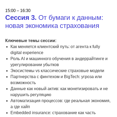
Принять участие
15:00 – 16:30
Сессия 3.
От бумаги к данным:
новая экономика страхования
КОМАНДОЙ
Если вас 3-5 и более человек, и вы
хотели бы посетить форум всей
Ключевые темы сессии:
командой, то у нас есть для вас
Как меняется клиентский путь: от агента к fully
специальное предложение
digital experience
Роль AI и машинного обучения в андеррайтинге и
урегулировании убытков
Экосистемы vs классические страховые модели
Стоимость по запросу
Партнерства с финтехом и BigTech: угроза или
возможность
Принять участие
Данные как новый актив: как монетизировать и не
нарушить регуляцию
Автоматизация процессов: где реальная экономия,
а где хайп
Embedded insurance: страхование как часть