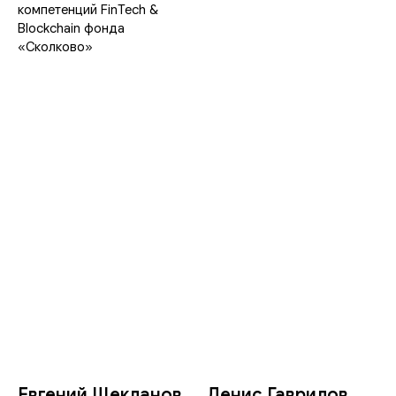
компетенций FinTech &
Blockchain фонда
«Сколково»
Евгений Щекланов
Денис Гаврилов