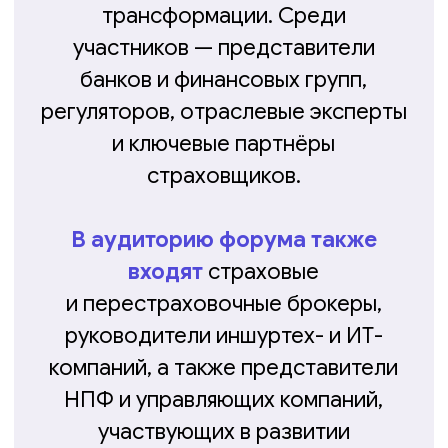
Мероприятие будет особенно
ценно
для тех, кто принимает
стратегические решения и ищет
конкретные инструменты для
повышения эффективности бизнеса
в условиях замедления роста
и давления на маржу.
700+
участников
40+
спикеров