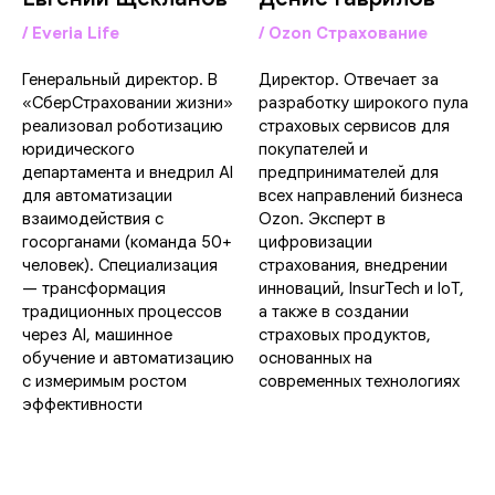
/ Everia Life
/ Ozon Страхование
Генеральный директор. В
Директор. Отвечает за
«СберСтраховании жизни»
разработку широкого пула
реализовал роботизацию
страховых сервисов для
юридического
покупателей и
департамента и внедрил AI
предпринимателей для
для автоматизации
всех направлений бизнеса
взаимодействия с
Ozon. Эксперт в
госорганами (команда 50+
цифровизации
человек). Специализация
страхования, внедрении
— трансформация
инноваций, InsurTech и IoT,
традиционных процессов
а также в создании
через AI, машинное
страховых продуктов,
обучение и автоматизацию
основанных на
с измеримым ростом
современных технологиях
эффективности