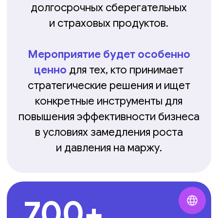
200+
гендиректоров
20+
собственников