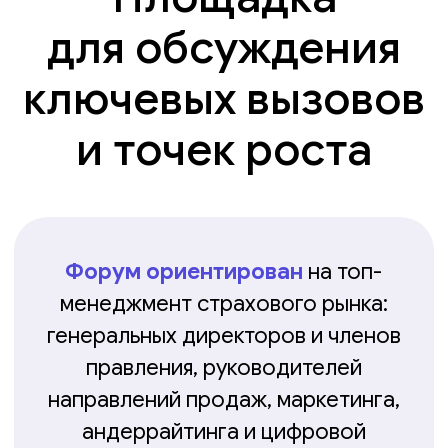
правления, руководителей
направлений продаж, маркетинга,
андеррайтинга и цифровой
трансформации. Среди
участников — представители
банков и финансовых групп,
регуляторов, отраслевые эксперты
и ключевые партнёры
страховщиков.
В аудиторию форума также
входят
страховые
и перестраховочные брокеры,
руководители иншуртех- и ИТ-
компаний, а также представители
НПФ и управляющих компаний,
участвующих в развитии
долгосрочных сберегательных
и страховых продуктов.